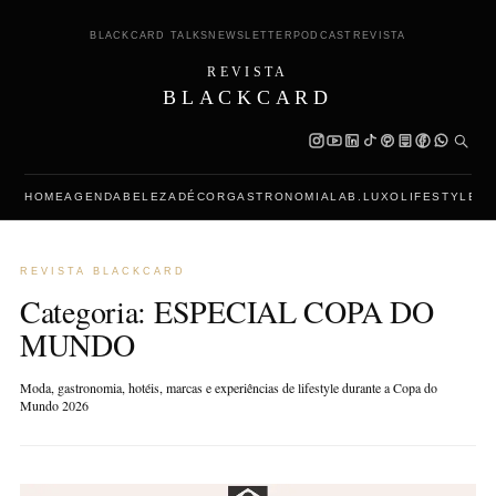
BLACKCARD TALKS
NEWSLETTER
PODCAST
REVISTA
REVISTA
BLACKCARD
HOME
AGENDA
BELEZA
DÉCOR
GASTRONOMIA
LAB.LUXO
LIFESTYLE
L
REVISTA BLACKCARD
Categoria:
ESPECIAL COPA DO
MUNDO
Moda, gastronomia, hotéis, marcas e experiências de lifestyle durante a Copa do
Mundo 2026