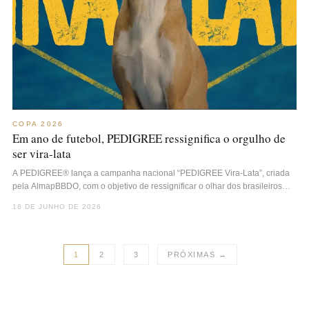
COPA 2026
Em ano de futebol, PEDIGREE ressignifica o orgulho de
ser vira-lata
A PEDIGREE® lança a campanha nacional “PEDIGREE Vira-Lata”, criada
pela AlmapBBDO, com o objetivo de ressignificar o olhar dos brasileiros…
16 DE JUNHO DE 2026
1
2
3
PRÓXIMAS →