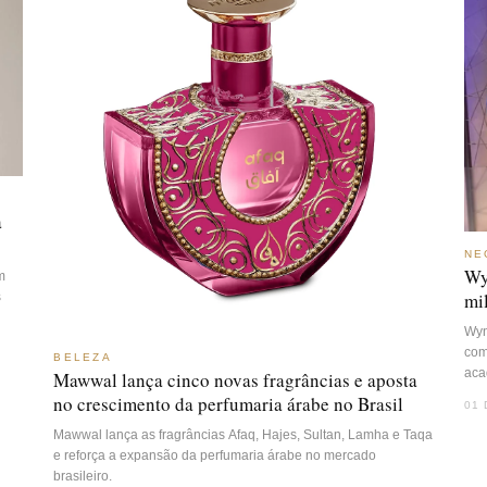
a
NE
Wy
m
mi
s
Wyn
com
BELEZA
aca
Mawwal lança cinco novas fragrâncias e aposta
no crescimento da perfumaria árabe no Brasil
01 
Mawwal lança as fragrâncias Afaq, Hajes, Sultan, Lamha e Taqa
e reforça a expansão da perfumaria árabe no mercado
brasileiro.