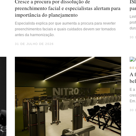
Cresce a procura por dissolução de
IS
preenchimento facial e especialistas alertam para
pa
importância do planejamento
Lin
pro
Especialista explica por que aumenta a procura para reverter
dur
preenchimentos faciais e quais cuidados devem ser tomados
antes da harmonização.
30 
31 DE JULHO DE 2026
BE
A 
be
E a
cre
Em
30 