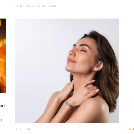
01 DE AGOSTO DE 2026
ção
os
a,
BELEZA
BE