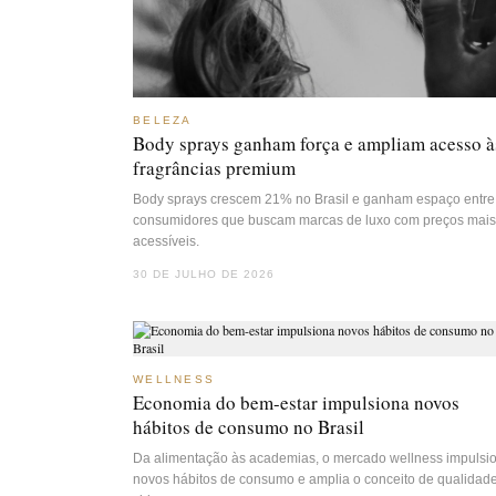
BELEZA
Body sprays ganham força e ampliam acesso à
fragrâncias premium
Body sprays crescem 21% no Brasil e ganham espaço entre
consumidores que buscam marcas de luxo com preços mais
acessíveis.
30 DE JULHO DE 2026
WELLNESS
Economia do bem-estar impulsiona novos
hábitos de consumo no Brasil
Da alimentação às academias, o mercado wellness impulsi
novos hábitos de consumo e amplia o conceito de qualidad