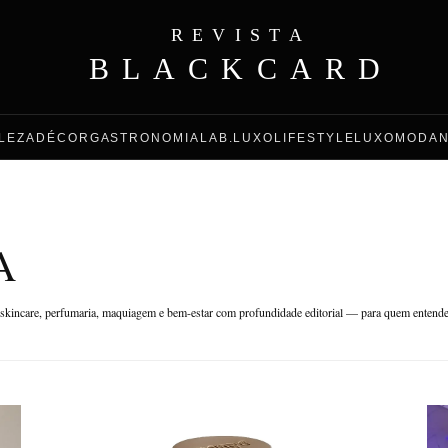
REVISTA
BLACKCARD
LEZA
DÉCOR
GASTRONOMIA
LAB.LUXO
LIFESTYLE
LUXO
MODA
A
de skincare, perfumaria, maquiagem e bem-estar com profundidade editorial — para quem entend