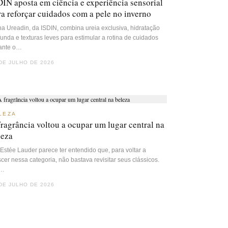
DIN aposta em ciência e experiência sensorial
ra reforçar cuidados com a pele no inverno
ha Ureadin, da ISDIN, combina ureia exclusiva, hidratação
funda e texturas leves para estimular a rotina de cuidados
ante o…
DE JULHO DE 2026
LEZA
fragrância voltou a ocupar um lugar central na
leza
 Estée Lauder parece ter entendido que, para voltar a
scer nessa categoria, não bastava revisitar seus clássicos.
…
DE JULHO DE 2026