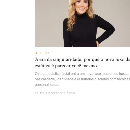
BELEZA
A era da singularidade: por que o novo luxo d
estética é parecer você mesmo
Cirurgia plástica facial entra em nova fase: pacientes busca
naturalidade, identidade e resultados discretos com técnica
personalizadas.
02 DE AGOSTO DE 2026