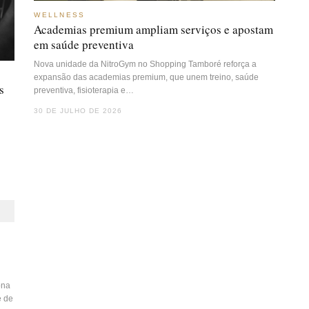
WELLNESS
Academias premium ampliam serviços e apostam
em saúde preventiva
Nova unidade da NitroGym no Shopping Tamboré reforça a
expansão das academias premium, que unem treino, saúde
s
preventiva, fisioterapia e…
30 DE JULHO DE 2026
ona
e de