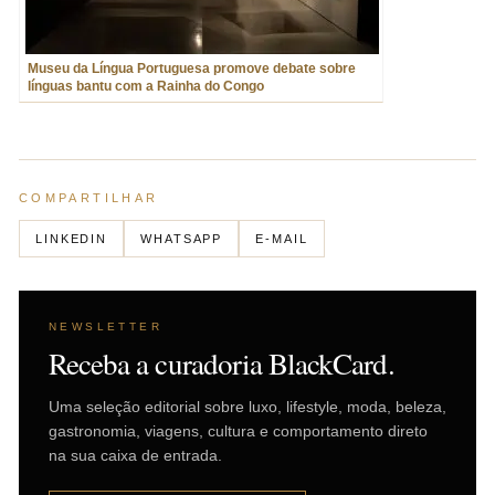
Museu da Língua Portuguesa promove debate sobre
línguas bantu com a Rainha do Congo
COMPARTILHAR
LINKEDIN
WHATSAPP
E-MAIL
NEWSLETTER
Receba a curadoria BlackCard.
Uma seleção editorial sobre luxo, lifestyle, moda, beleza,
gastronomia, viagens, cultura e comportamento direto
na sua caixa de entrada.