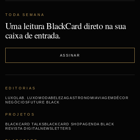
TODA SEMANA
Uma leitura BlackCard direto na sua
caixa de entrada.
ASSINAR
EDITORIAS
LUXO
LAB. LUXO
MODA
BELEZA
GASTRONOMIA
VIAGEM
DÉCOR
NEGÓCIOS
FUTURE BLACK
PROJETOS
BLACKCARD TALKS
BLACKCARD SHOP
AGENDA BLACK
REVISTA DIGITAL
NEWSLETTERS