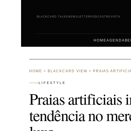
BLACKCARD TALKS
NEWSLETTER
PODCAST
REVISTA
HOME
AGENDA
BE
HOME
>
BLACKCARD VIEW
>
PRAIAS ARTIFIC
LIFESTYLE
Praias artificiai
tendência no mer