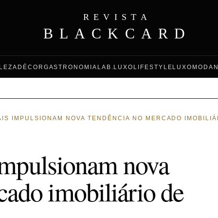
REVISTA
BLACKCARD
LEZA
DÉCOR
GASTRONOMIA
LAB.LUXO
LIFESTYLE
LUXO
MODA
IAIS IMPULSIONAM NOVA TENDÊNCIA NO MERCADO IMOBILIÁ
s impulsionam nova
cado imobiliário de