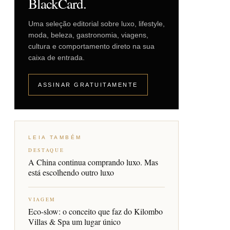
BlackCard.
Uma seleção editorial sobre luxo, lifestyle,
moda, beleza, gastronomia, viagens,
cultura e comportamento direto na sua
caixa de entrada.
ASSINAR GRATUITAMENTE
LEIA TAMBÉM
DESTAQUE
A China continua comprando luxo. Mas
está escolhendo outro luxo
VIAGEM
Eco-slow: o conceito que faz do Kilombo
Villas & Spa um lugar único