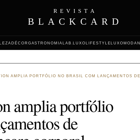
REVISTA
BLACKCARD
LEZA
DÉCOR
GASTRONOMIA
LAB.LUXO
LIFESTYLE
LUXO
MODA
ION AMPLIA PORTFÓLIO NO BRASIL COM LANÇAMENTOS D
n amplia portfólio
nçamentos de