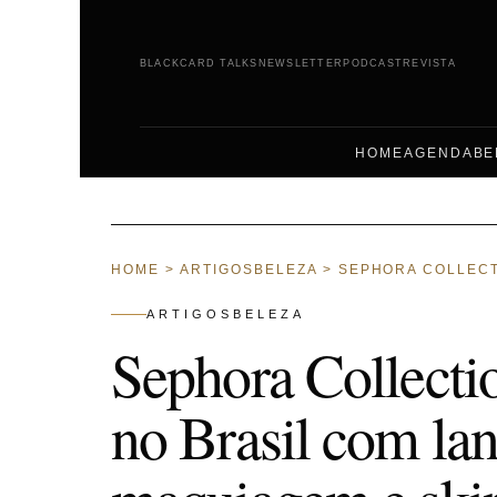
BLACKCARD TALKS
NEWSLETTER
PODCAST
REVISTA
HOME
AGENDA
BE
HOME
>
ARTIGOSBELEZA
>
SEPHORA COLLECT
ARTIGOSBELEZA
Sephora Collectio
no Brasil com la