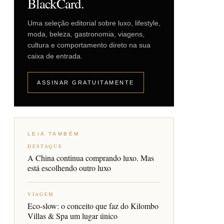
BlackCard.
Uma seleção editorial sobre luxo, lifestyle,
moda, beleza, gastronomia, viagens,
cultura e comportamento direto na sua
caixa de entrada.
ASSINAR GRATUITAMENTE
LEIA TAMBÉM
DESTAQUE
A China continua comprando luxo. Mas
está escolhendo outro luxo
VIAGEM
Eco-slow: o conceito que faz do Kilombo
Villas & Spa um lugar único