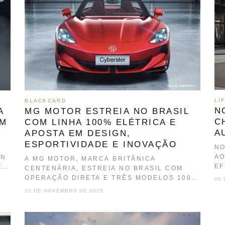
LI
BLACKCARD
N
MG MOTOR ESTREIA NO BRASIL
A
C
COM LINHA 100% ELÉTRICA E
OM
A
APOSTA EM DESIGN,
ESPORTIVIDADE E INOVAÇÃO
NO
AO
IN
A MG MOTOR, MARCA BRITÂNICA
EF
E
CENTENÁRIA, ESTREIA NO BRASIL COM
OPERAÇÃO DIRETA E TRÊS MODELOS 100%
06 
ELÉTRICOS — CYBERSTER, MG…
12 DE NOVEMBRO DE 2025