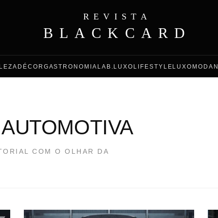
REVISTA
BLACKCARD
LEZA
DÉCOR
GASTRONOMIA
LAB.LUXO
LIFESTYLE
LUXO
MODA
 AUTOMOTIVA
TORIAL COM O OLHAR DA