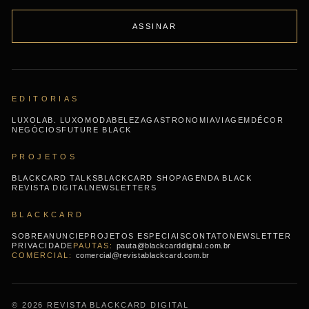
ASSINAR
EDITORIAS
LUXO
LAB. LUXO
MODA
BELEZA
GASTRONOMIA
VIAGEM
DÉCOR
NEGÓCIOS
FUTURE BLACK
PROJETOS
BLACKCARD TALKS
BLACKCARD SHOP
AGENDA BLACK
REVISTA DIGITAL
NEWSLETTERS
BLACKCARD
SOBRE
ANUNCIE
PROJETOS ESPECIAIS
CONTATO
NEWSLETTER
PRIVACIDADE
pauta@blackcarddigital.com.br
comercial@revistablackcard.com.br
© 2026 REVISTA BLACKCARD DIGITAL