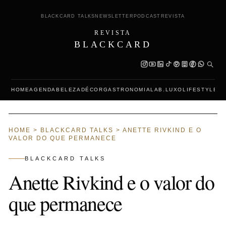
BLACKCARD TALKS
NEWSLETTER
PODCAST
REVISTA
REVISTA
BLACKCARD
HOME
AGENDA
BELEZA
DÉCOR
GASTRONOMIA
LAB.LUXO
LIFESTYLE
L
HOME
>
BLACKCARD TALKS
>
ANETTE RIVKIND E O
VALOR DO QUE PERMANECE
BLACKCARD TALKS
Anette Rivkind e o valor do
que permanece