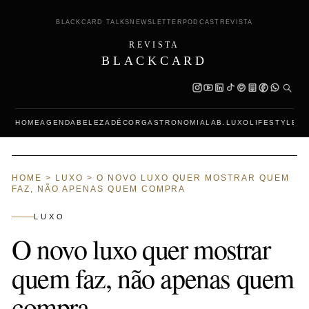
BLACKCARD TALKS
NEWSLETTER
PODCAST
REVISTA
REVISTA
BLACKCARD
HOME
AGENDA
BELEZA
DÉCOR
GASTRONOMIA
LAB.LUXO
LIFESTYLE
L
HOME
>
LUXO
>
O NOVO LUXO QUER MOSTRAR QUEM
FAZ, NÃO APENAS QUEM COMPRA
LUXO
O novo luxo quer mostrar
quem faz, não apenas quem
compra