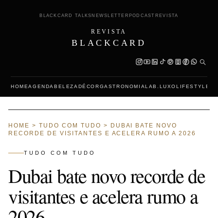
BLACKCARD TALKS
NEWSLETTER
PODCAST
REVISTA
REVISTA
BLACKCARD
HOME
AGENDA
BELEZA
DÉCOR
GASTRONOMIA
LAB.LUXO
LIFESTYLE
L
HOME
>
TUDO COM TUDO
>
DUBAI BATE NOVO
RECORDE DE VISITANTES E ACELERA RUMO A 2026
TUDO COM TUDO
Dubai bate novo recorde de
visitantes e acelera rumo a
2026