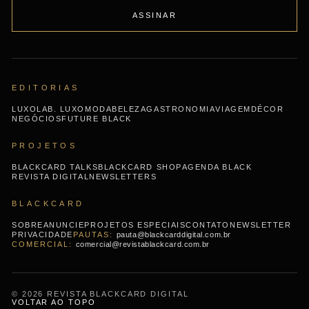
ASSINAR
EDITORIAS
LUXO
LAB. LUXO
MODA
BELEZA
GASTRONOMIA
VIAGEM
DÉCOR
NEGÓCIOS
FUTURE BLACK
PROJETOS
BLACKCARD TALKS
BLACKCARD SHOP
AGENDA BLACK
REVISTA DIGITAL
NEWSLETTERS
BLACKCARD
SOBRE
ANUNCIE
PROJETOS ESPECIAIS
CONTATO
NEWSLETTER
PRIVACIDADE
pauta@blackcarddigital.com.br
comercial@revistablackcard.com.br
© 2026 REVISTA BLACKCARD DIGITAL
VOLTAR AO TOPO