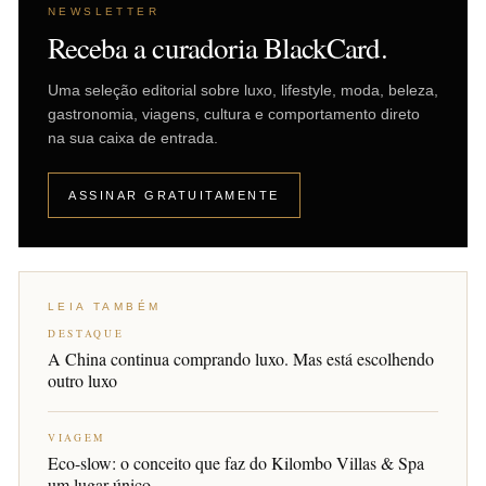
NEWSLETTER
Receba a curadoria BlackCard.
Uma seleção editorial sobre luxo, lifestyle, moda, beleza,
gastronomia, viagens, cultura e comportamento direto
na sua caixa de entrada.
ASSINAR GRATUITAMENTE
LEIA TAMBÉM
DESTAQUE
A China continua comprando luxo. Mas está escolhendo
outro luxo
VIAGEM
Eco-slow: o conceito que faz do Kilombo Villas & Spa
um lugar único