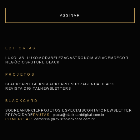
ASSINAR
EDITORIAS
LUXO
LAB. LUXO
MODA
BELEZA
GASTRONOMIA
VIAGEM
DÉCOR
NEGÓCIOS
FUTURE BLACK
PROJETOS
BLACKCARD TALKS
BLACKCARD SHOP
AGENDA BLACK
REVISTA DIGITAL
NEWSLETTERS
BLACKCARD
SOBRE
ANUNCIE
PROJETOS ESPECIAIS
CONTATO
NEWSLETTER
PRIVACIDADE
pauta@blackcarddigital.com.br
comercial@revistablackcard.com.br