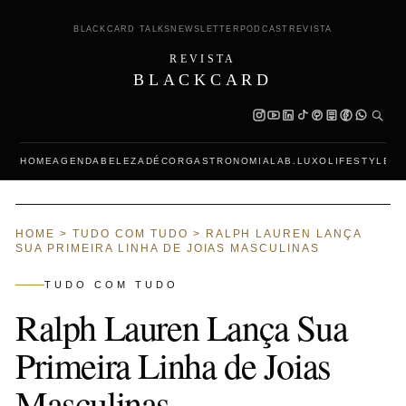
BLACKCARD TALKS
NEWSLETTER
PODCAST
REVISTA
REVISTA
BLACKCARD
HOME
AGENDA
BELEZA
DÉCOR
GASTRONOMIA
LAB.LUXO
LIFESTYLE
L
HOME
>
TUDO COM TUDO
>
RALPH LAUREN LANÇA
SUA PRIMEIRA LINHA DE JOIAS MASCULINAS
TUDO COM TUDO
Ralph Lauren Lança Sua
Primeira Linha de Joias
Masculinas