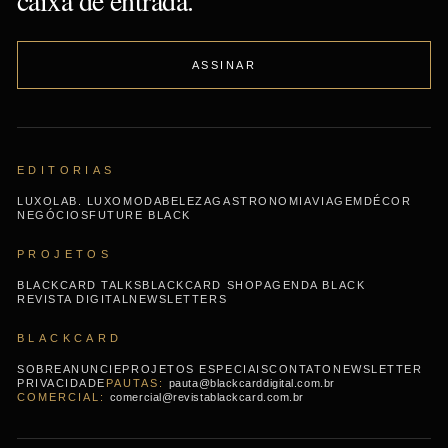
caixa de entrada.
ASSINAR
EDITORIAS
LUXO
LAB. LUXO
MODA
BELEZA
GASTRONOMIA
VIAGEM
DÉCOR
NEGÓCIOS
FUTURE BLACK
PROJETOS
BLACKCARD TALKS
BLACKCARD SHOP
AGENDA BLACK
REVISTA DIGITAL
NEWSLETTERS
BLACKCARD
SOBRE
ANUNCIE
PROJETOS ESPECIAIS
CONTATO
NEWSLETTER
PRIVACIDADE
pauta@blackcarddigital.com.br
comercial@revistablackcard.com.br