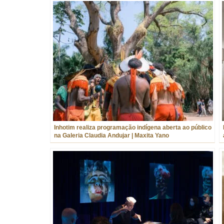
Inhotim realiza programação indígena aberta ao público
na Galeria Claudia Andujar | Maxita Yano