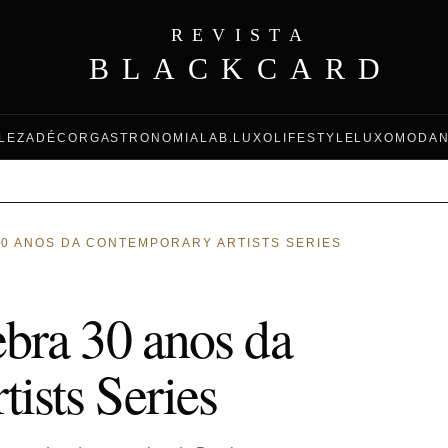
REVISTA
BLACKCARD
LEZA
DÉCOR
GASTRONOMIA
LAB.LUXO
LIFESTYLE
LUXO
MODA
30 ANOS DA CONTEMPORARY ARTISTS SERIES
ebra 30 anos da
ists Series