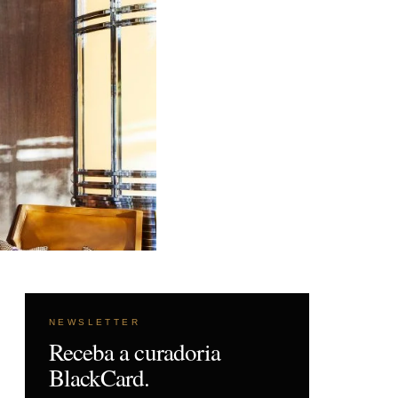
NEWSLETTER
Receba a curadoria
BlackCard.