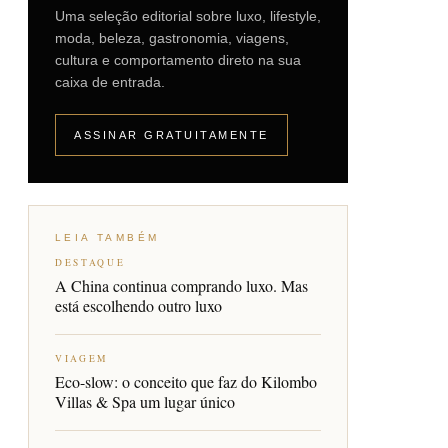
Uma seleção editorial sobre luxo, lifestyle,
moda, beleza, gastronomia, viagens,
cultura e comportamento direto na sua
caixa de entrada.
ASSINAR GRATUITAMENTE
LEIA TAMBÉM
DESTAQUE
A China continua comprando luxo. Mas
está escolhendo outro luxo
VIAGEM
Eco-slow: o conceito que faz do Kilombo
Villas & Spa um lugar único