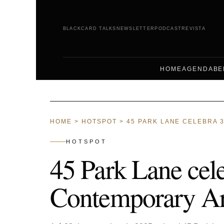
BLACKCARD TALKS
NEWSLETTER
PODCAST
REVISTA
HOME
AGENDA
BE
HOME
>
HOTSPOT
>
45 PARK LANE CELEBRA 
HOTSPOT
45 Park Lane cel
Contemporary Art