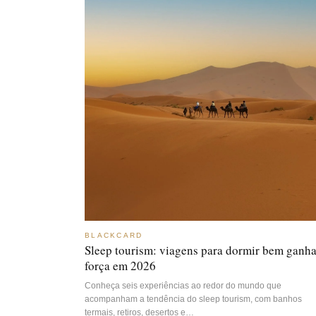
BLACKCARD
Sleep tourism: viagens para dormir bem ganh
força em 2026
Conheça seis experiências ao redor do mundo que
acompanham a tendência do sleep tourism, com banhos
termais, retiros, desertos e…