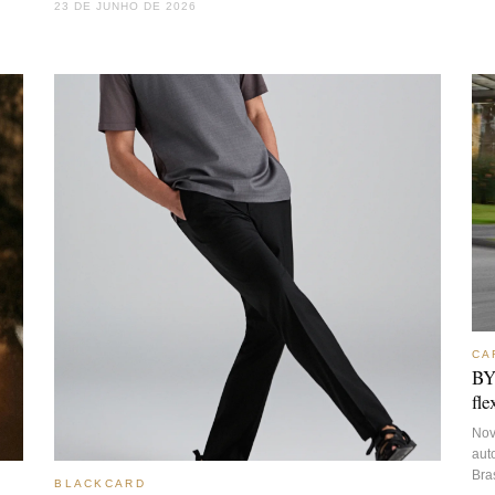
23 DE JUNHO DE 2026
CA
BY
fl
Nov
aut
Bras
BLACKCARD