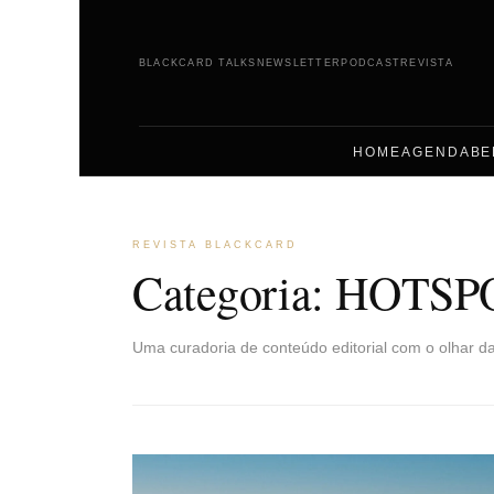
BLACKCARD TALKS
NEWSLETTER
PODCAST
REVISTA
HOME
AGENDA
BE
REVISTA BLACKCARD
Categoria:
HOTSP
Uma curadoria de conteúdo editorial com o olhar d