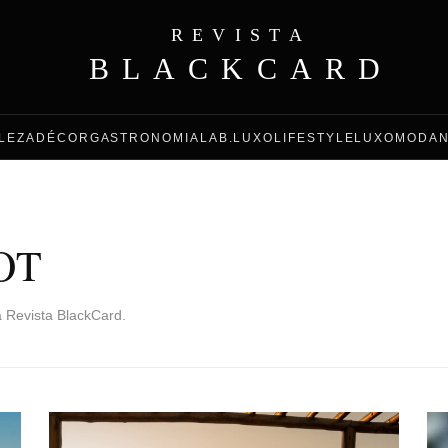
REVISTA
BLACKCARD
LEZA
DÉCOR
GASTRONOMIA
LAB.LUXO
LIFESTYLE
LUXO
MODA
OT
a Revista BlackCard.