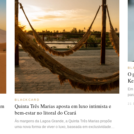
BL
O 
Ker
Em 
par
BLACKCARD
21 
am
Quinta Três Marias aposta em luxo intimista e
bem-estar no litoral do Ceará
Às margens da Lagoa Grande, a Quinta Três Marias propõe
uma nova forma de viver o luxo, baseada em exclusividade…