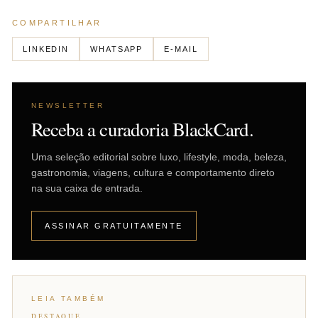
COMPARTILHAR
LINKEDIN
WHATSAPP
E-MAIL
NEWSLETTER
Receba a curadoria BlackCard.
Uma seleção editorial sobre luxo, lifestyle, moda, beleza,
gastronomia, viagens, cultura e comportamento direto
na sua caixa de entrada.
ASSINAR GRATUITAMENTE
LEIA TAMBÉM
DESTAQUE