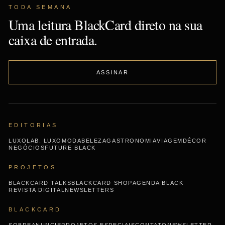
TODA SEMANA
Uma leitura BlackCard direto na sua
caixa de entrada.
ASSINAR
EDITORIAS
LUXO
LAB. LUXO
MODA
BELEZA
GASTRONOMIA
VIAGEM
DÉCOR
NEGÓCIOS
FUTURE BLACK
PROJETOS
BLACKCARD TALKS
BLACKCARD SHOP
AGENDA BLACK
REVISTA DIGITAL
NEWSLETTERS
BLACKCARD