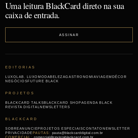
Uma leitura BlackCard direto na sua
caixa de entrada.
ASSINAR
EDITORIAS
LUXO
LAB. LUXO
MODA
BELEZA
GASTRONOMIA
VIAGEM
DÉCOR
NEGÓCIOS
FUTURE BLACK
PROJETOS
BLACKCARD TALKS
BLACKCARD SHOP
AGENDA BLACK
REVISTA DIGITAL
NEWSLETTERS
BLACKCARD
SOBRE
ANUNCIE
PROJETOS ESPECIAIS
CONTATO
NEWSLETTER
PRIVACIDADE
pauta@blackcarddigital.com.br
comercial@revistablackcard.com.br