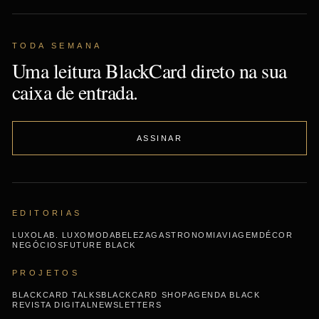
TODA SEMANA
Uma leitura BlackCard direto na sua
caixa de entrada.
ASSINAR
EDITORIAS
LUXO
LAB. LUXO
MODA
BELEZA
GASTRONOMIA
VIAGEM
DÉCOR
NEGÓCIOS
FUTURE BLACK
PROJETOS
BLACKCARD TALKS
BLACKCARD SHOP
AGENDA BLACK
REVISTA DIGITAL
NEWSLETTERS