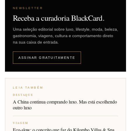
NEWSLETTER
Receba a curadoria BlackCard.
Uma seleção editorial sobre luxo, lifestyle, moda, beleza,
gastronomia, viagens, cultura e comportamento direto
na sua caixa de entrada.
ASSINAR GRATUITAMENTE
LEIA TAMBÉM
DESTAQUE
A China continua comprando luxo. Mas está escolhendo
outro luxo
VIAGEM
Eco-slow: o conceito que faz do Kilombo Villas & Spa